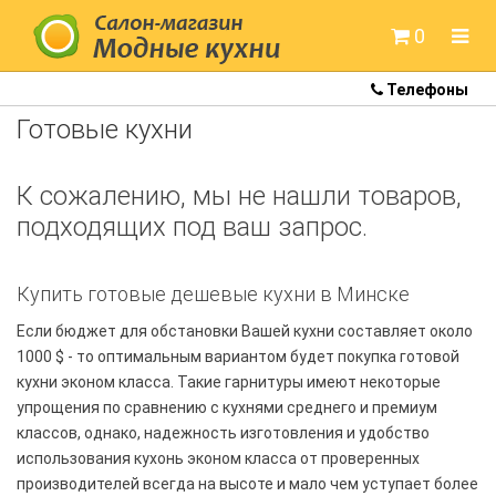
0
Телефоны
Готовые кухни
Готовые кухни
Кухни Colorita
К сожалению, мы не нашли товаров,
Кухни Артем-мебель
подходящих под ваш запрос.
Кухни Белдрев
Кухни Метрио
Купить готовые дешевые кухни в Минске
Если бюджет для обстановки Вашей кухни составляет около
Кухни Неман
1000 $ - то оптимальным вариантом будет покупка готовой
Кухни Модница
кухни эконом класса. Такие гарнитуры имеют некоторые
упрощения по сравнению с кухнями среднего и премиум
Кухни под заказ
классов, однако, надежность изготовления и удобство
использования кухонь эконом класса от проверенных
Кухонные мойки
производителей всегда на высоте и мало чем уступает более