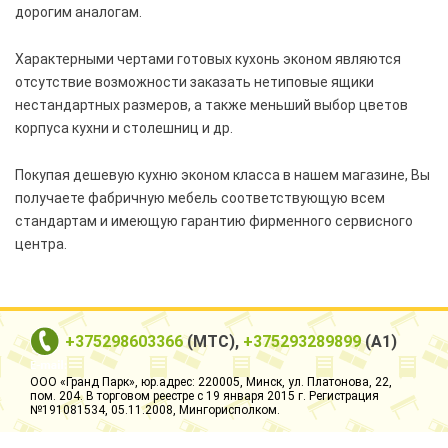
дорогим аналогам.
Столы и стулья
Характерными чертами готовых кухонь эконом являются
Смесители
отсутствие возможности заказать нетиповые ящики
нестандартных размеров, а также меньший выбор цветов
Главная
корпуса кухни и столешниц и др.
О компании
Покупая дешевую кухню эконом класса в нашем магазине, Вы
Каталог
получаете фабричную мебель соответствующую всем
стандартам и имеющую гарантию фирменного сервисного
Скидки
центра.
Оплата и доставка
Рассрочка
+375298603366
(МТС),
+375293289899
(А1)
Контакты
ООО «Гранд Парк», юр.адрес: 220005, Минск, ул. Платонова, 22,
пом. 204. В торговом реестре с 19 января 2015 г. Регистрация
№191081534, 05.11.2008, Мингорисполком.