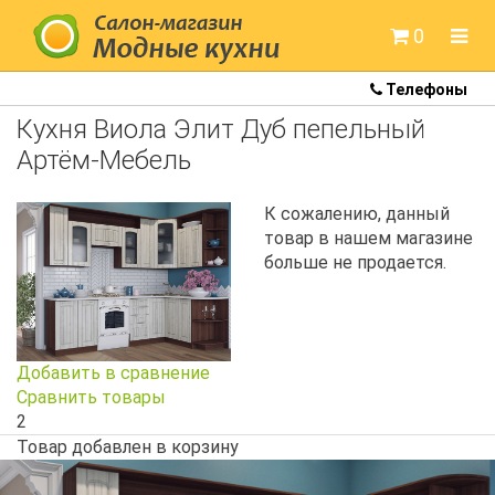
0
Телефоны
Готовые кухни
Кухня Виола Элит Дуб пепельный
Кухни Colorita
Артём-Мебель
Кухни Артем-мебель
К сожалению, данный
товар в нашем магазине
Кухни Белдрев
больше не продается.
Кухни Метрио
Кухни Неман
Добавить в сравнение
Кухни Модница
Сравнить товары
2
Кухни под заказ
Товар добавлен в корзину
Кухонные мойки