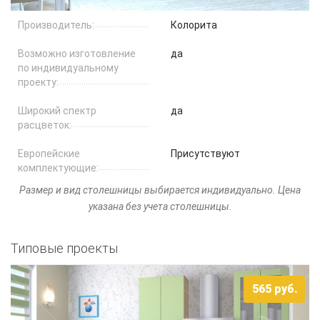
Столы и стулья
Производитель:
Колорита
Смесители
Возможно изготовление
да
по индивидуальному
Главная
проекту:
О компании
Широкий спектр
да
расцветок:
Каталог
Европейские
Присутствуют
комплектующие:
Скидки
Рaзмер и вид столешницы выбирается индивидуально. Цена
Оплата и доставка
указана без учета столешницы.
Рассрочка
Типовые проекты
Контакты
565
руб.