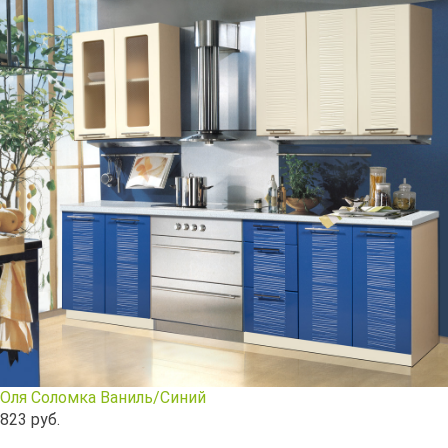
Столы и стулья
Смесители
Главная
О компании
Каталог
Скидки
Оплата и доставка
Рассрочка
Контакты
Оля Соломка Ваниль/Синий
823
руб.