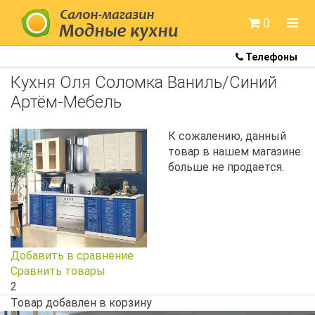
0
Телефоны
Готовые кухни
Кухня Оля Соломка Ваниль/Синий
Кухни Colorita
Артём-Мебель
Кухни Артем-мебель
К сожалению, данный
товар в нашем магазине
Кухни Белдрев
больше не продается.
Кухни Метрио
Кухни Неман
Кухни Модница
Добавить в сравнение
Сравнить товары
Кухни под заказ
2
Товар добавлен в корзину
Кухонные мойки