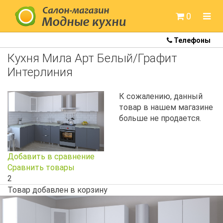
0
Телефоны
Готовые кухни
Кухня Мила Арт Белый/Графит
Кухни Colorita
Интерлиния
Кухни Артем-мебель
К сожалению, данный
товар в нашем магазине
Кухни Белдрев
больше не продается.
Кухни Метрио
Кухни Неман
Добавить в сравнение
Сравнить товары
Кухни Модница
2
Товар добавлен в корзину
Кухни под заказ
Кухонные мойки