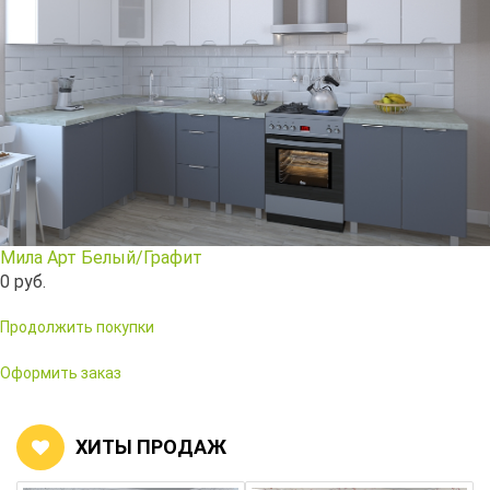
Столы и стулья
Смесители
Главная
О компании
Каталог
Мила Арт Белый/Графит
Скидки
0
руб.
Оплата и доставка
Продолжить покупки
Рассрочка
Оформить заказ
Контакты
ХИТЫ ПРОДАЖ