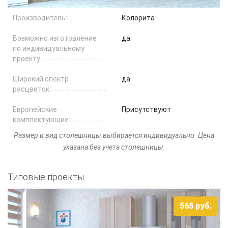
Столы и стулья
Производитель:
Колорита
Смесители
Возможно изготовление
да
по индивидуальному
Главная
проекту:
О компании
Широкий спектр
да
расцветок:
Каталог
Европейские
Присутствуют
комплектующие:
Скидки
Рaзмер и вид столешницы выбирается индивидуально. Цена
Оплата и доставка
указана без учета столешницы.
Рассрочка
Типовые проекты
Контакты
565
руб.