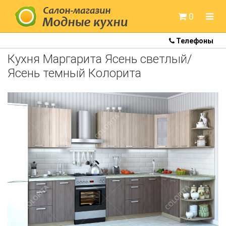
0
Телефоны
Готовые кухни
Кухня Маргарита Ясень светлый/
Кухни Colorita
Ясень темный Колорита
Кухни Артем-мебель
Кухни Белдрев
Кухни Метрио
Кухни Неман
Кухни Модница
Кухни под заказ
Кухонные мойки