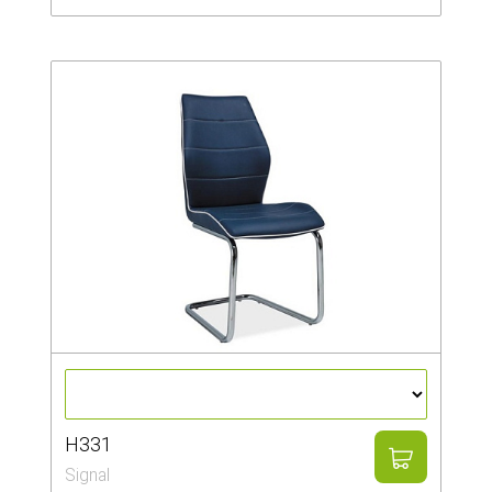
H331
Signal