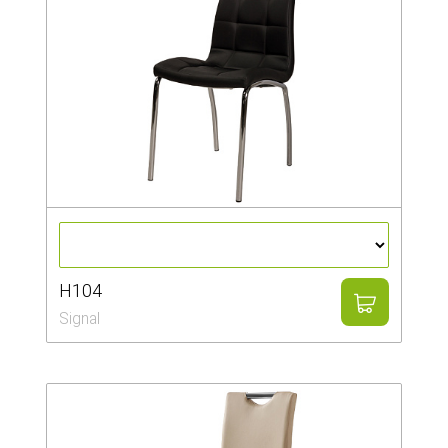
H104
Signal