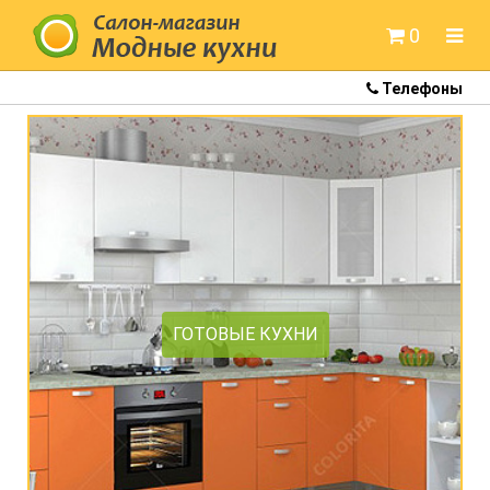
0
Телефоны
Готовые кухни
Кухни Colorita
Кухни Артем-мебель
Кухни Белдрев
Кухни Метрио
Кухни Неман
ГОТОВЫЕ КУХНИ
Кухни Модница
Кухни под заказ
Кухонные мойки