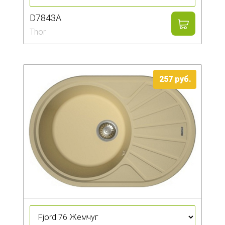
D7843A
Thor
257
руб.