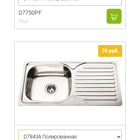
D7750PF
Thor
76
руб.