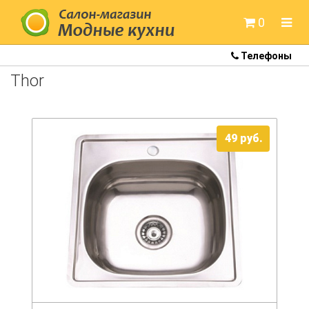
0
Телефоны
Готовые кухни
Thor
Кухни Colorita
Кухни Артем-мебель
49
руб.
Кухни Белдрев
Кухни Метрио
Кухни Неман
Кухни Модница
Кухни под заказ
Кухонные мойки