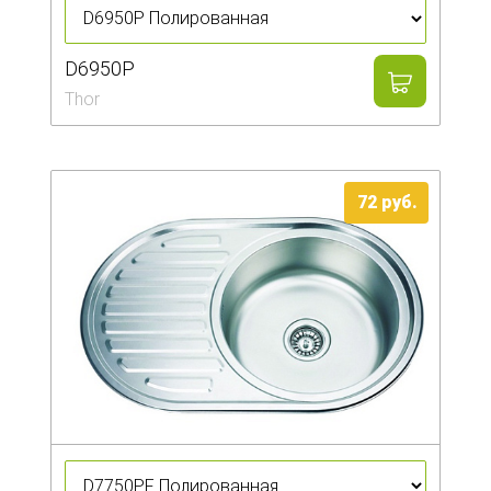
D6950P
Thor
72
руб.