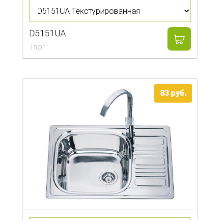
D5151UA
Thor
83
руб.