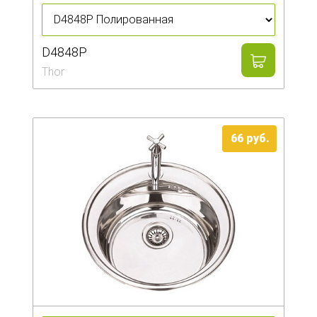
Столы и стулья
Смесители
D4848P
Thor
Главная
О компании
66
руб.
Каталог
Скидки
Оплата и доставка
Рассрочка
Контакты