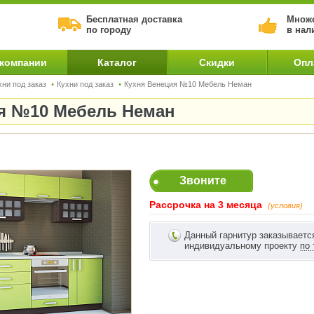
Бесплатная доставка
Множе
по городу
в нал
 компании
Каталог
Скидки
Опл
хни под заказ
Кухни под заказ
Кухня Венеция №10 Мебель Неман
я №10 Мебель Неман
Звоните
Рассрочка на 3 месяца
(условия)
Данный гарнитур заказываетс
индивидуальному проекту
по