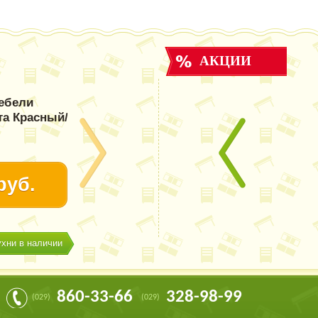
АКЦИИ
ебели
та Красный/
руб.
ухни в наличии
860-33-66
328-98-99
(029)
(029)