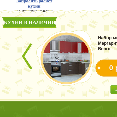
Запросить расчет
кухни
по Вашим размерам
КУХНИ В НАЛИЧИИ
Набор м
Маргари
Венге
0 
К