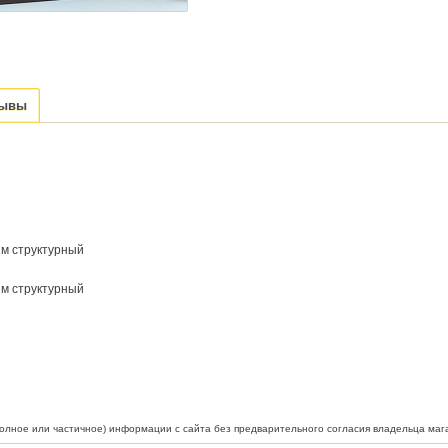
зывы
йм структурный
йм структурный
полное или частичное) информации с сайта без предварительного согласия владельца маг