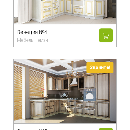
Венеция №4
Мебель Неман
Звоните!