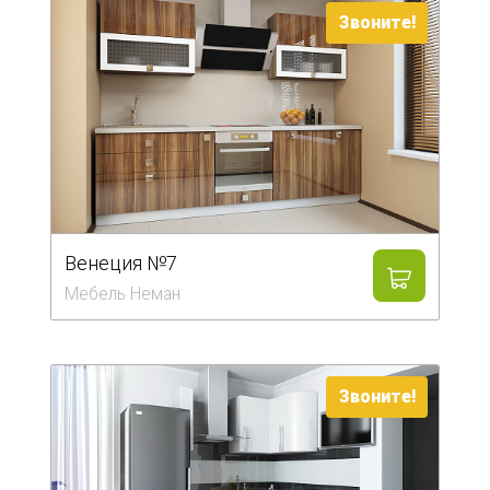
Звоните!
Венеция №7
Мебель Неман
Звоните!