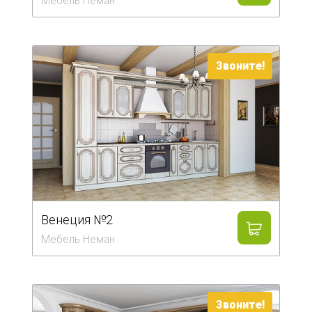
Мебель Неман
Столы и стулья
Смесители
Звоните!
Главная
О компании
Каталог
Скидки
Оплата и доставка
Венеция №2
Рассрочка
Мебель Неман
Контакты
Звоните!