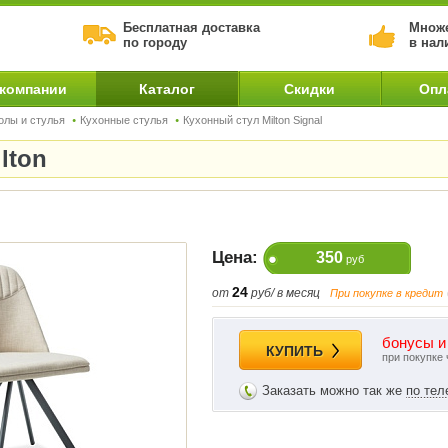
Бесплатная доставка
Множе
по городу
в нал
 компании
Каталог
Скидки
Опл
олы и стулья
Кухонные стулья
Кухонный стул Milton Signal
lton
Цена:
350
руб
24
от
руб/ в месяц
При покупке в кредит
бонусы и
КУПИТЬ
при покупке 
Заказать можно так же
по те