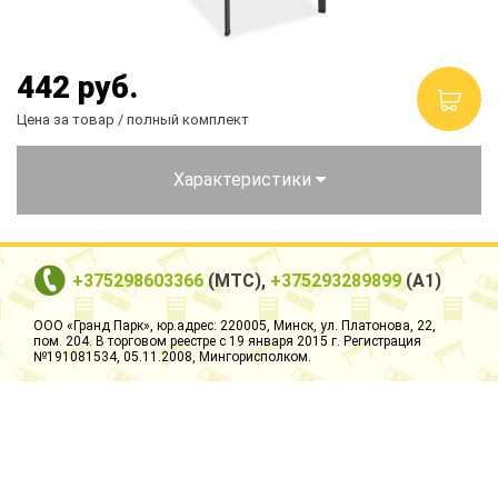
Столы и стулья
Смесители
442
руб.
Цена за товар / полный комплект
Главная
О компании
Характеристики
Каталог
Скидки
+375298603366
(МТС),
+375293289899
(А1)
Оплата и доставка
ООО «Гранд Парк», юр.адрес: 220005, Минск, ул. Платонова, 22,
пом. 204. В торговом реестре с 19 января 2015 г. Регистрация
№191081534, 05.11.2008, Мингорисполком.
Рассрочка
Контакты