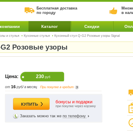
Бесплатная доставка
Множе
по городу
в нал
 компании
Каталог
Скидки
Опл
олы и стулья
Кухонные стулья
Кухонный стул Q-G2 Розовые узоры Signal
Q-G2 Розовые узоры
Цена:
230
руб
16
от
руб/ в месяц
При покупке в кредит
бонусы и подарки
КУПИТЬ
при покупке через корзину
Заказать можно так же
по телефону