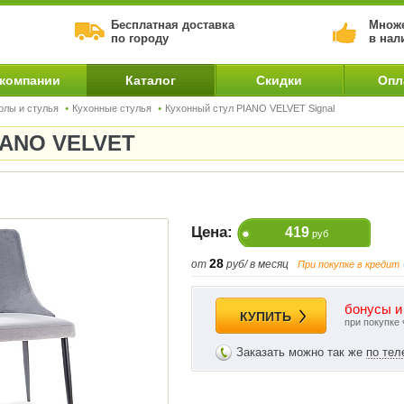
Бесплатная доставка
Множе
по городу
в нал
 компании
Каталог
Скидки
Опл
олы и стулья
Кухонные стулья
Кухонный стул PIANO VELVET Signal
PIANO VELVET
Цена:
419
руб
28
от
руб/ в месяц
При покупке в кредит
бонусы и
КУПИТЬ
при покупке 
Заказать можно так же
по те