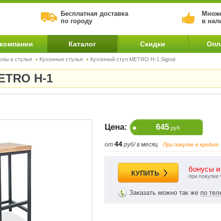
Бесплатная доставка
Множе
по городу
в нал
 компании
Каталог
Скидки
Опл
олы и стулья
Кухонные стулья
Кухонный стул METRO H-1 Signal
METRO H-1
Цена:
645
руб
44
от
руб/ в месяц
При покупке в кредит
бонусы и
КУПИТЬ
при покупке 
Заказать можно так же
по те