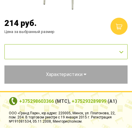
Столы и стулья
Смесители
214
руб.
Цена за выбранный размер
Главная
О компании
Каталог
Скидки
Характеристики
Оплата и доставка
Рассрочка
+375298603366
(МТС),
+375293289899
(А1)
Контакты
ООО «Гранд Парк», юр.адрес: 220005, Минск, ул. Платонова, 22,
пом. 204. В торговом реестре с 19 января 2015 г. Регистрация
№191081534, 05.11.2008, Мингорисполком.