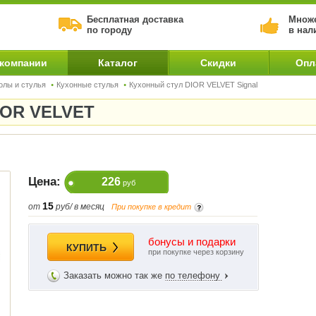
Бесплатная доставка
Множе
по городу
в нал
 компании
Каталог
Скидки
Опл
олы и стулья
Кухонные стулья
Кухонный стул DIOR VELVET Signal
DIOR VELVET
Цена:
226
руб
15
от
руб/ в месяц
При покупке в кредит
бонусы и подарки
КУПИТЬ
при покупке через корзину
Заказать можно так же
по телефону