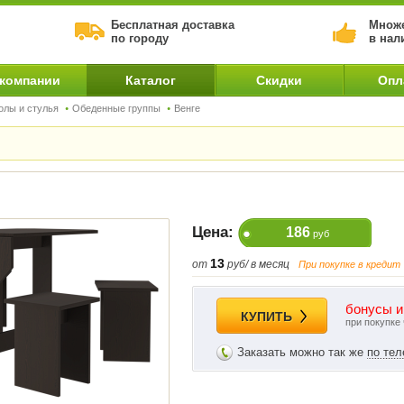
Бесплатная доставка
Множе
по городу
в нал
 компании
Каталог
Скидки
Опл
олы и стулья
Обеденные группы
Венге
Цена:
186
руб
13
от
руб/ в месяц
При покупке в кредит
бонусы и
КУПИТЬ
при покупке
Заказать можно так же
по те