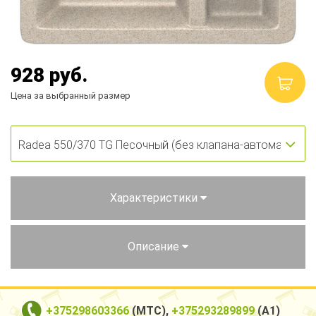
Столы и стулья
Смесители
928
руб.
Главная
Цена за выбранный размер
О компании
Каталог
Скидки
Характеристики
Оплата и доставка
Рассрочка
Описание
Контакты
+375298603366
(МТС),
+375293289899
(А1)