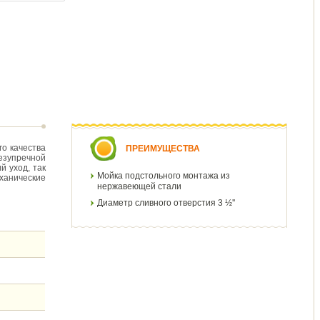
го качества
ПРЕИМУЩЕСТВА
езупречной
й уход, так
Мойка подстольного монтажа из
еханические
нержавеющей стали
Диаметр сливного отверстия 3 ½''