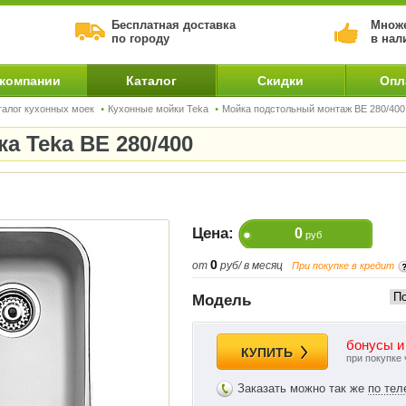
Бесплатная доставка
Множе
по городу
в нал
 компании
Каталог
Скидки
Опл
талог кухонных моек
Кухонные мойки Teka
Мойка подстольный монтаж BE 280/400
а Teka BE 280/400
Цена:
0
руб
0
от
руб/ в месяц
При покупке в кредит
Модель
бонусы и
КУПИТЬ
при покупке 
Заказать можно так же
по те