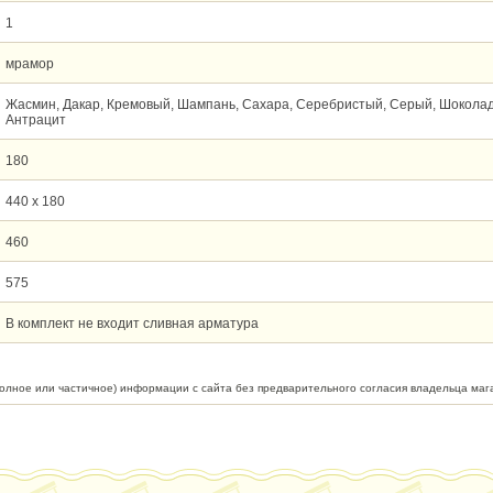
1
мрамор
Жасмин, Дакар, Кремовый, Шампань, Сахара, Серебристый, Серый, Шоколад
Антрацит
180
440 х 180
460
575
В комплект не входит сливная арматура
полное или частичное) информации с сайта без предварительного согласия владельца маг