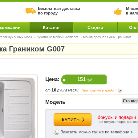
Бесплатная доставка
Множе
по городу
в нал
 компании
Каталог
Скидки
Опл
талог кухонных моек
Кухонные мойки Granicom
Мойка врезная G007 Граником
ка Граником G007
Цена:
151
руб
10
от
руб/ в месяц
При покупке в кредит
Модель
бонусы и подарки
КУПИТЬ
при покупке через корзин
Заказать можно так же
по телефону