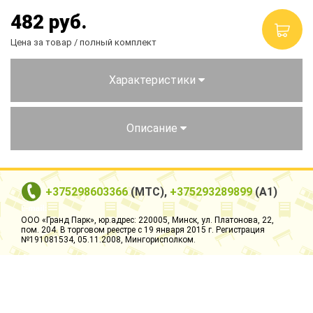
482
руб.
Столы и стулья
Цена за товар / полный комплект
Смесители
Главная
Характеристики
О компании
Описание
Каталог
Скидки
+375298603366
(МТС),
+375293289899
(А1)
Оплата и доставка
ООО «Гранд Парк», юр.адрес: 220005, Минск, ул. Платонова, 22,
Рассрочка
пом. 204. В торговом реестре с 19 января 2015 г. Регистрация
№191081534, 05.11.2008, Мингорисполком.
Контакты