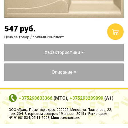
Столы и стулья
Смесители
547
руб.
Главная
Цена за товар / полный комплект
О компании
Характеристики
Каталог
Скидки
Описание
Оплата и доставка
Рассрочка
+375298603366
(МТС),
+375293289899
(А1)
Контакты
ООО «Гранд Парк», юр.адрес: 220005, Минск, ул. Платонова, 22,
пом. 204. В торговом реестре с 19 января 2015 г. Регистрация
№191081534, 05.11.2008, Мингорисполком.