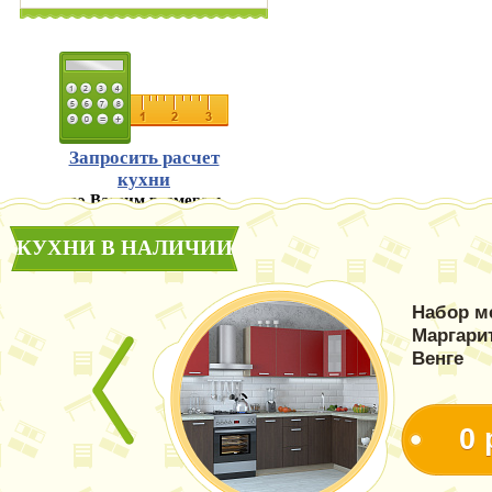
Запросить расчет
кухни
по Вашим размерам
КУХНИ В НАЛИЧИИ
Набор м
Маргари
Венге
0 