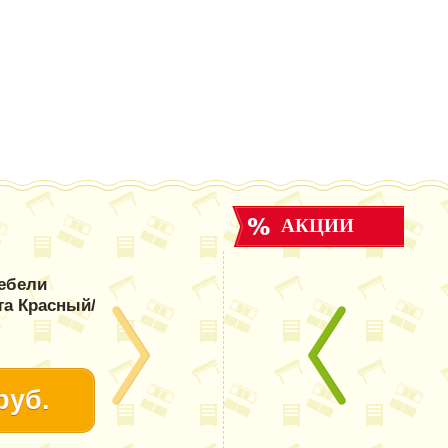
АКЦИИ
ебели
та Красный/
руб.