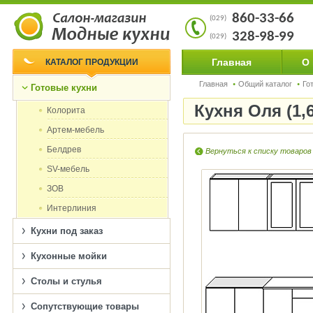
860-33-66
(029)
328-98-99
(029)
Главная
О
КАТАЛОГ ПРОДУКЦИИ
Главная
Общий каталог
Го
Готовые кухни
Кухня Оля (1,
Колорита
Артем-мебель
Белдрев
Вернуться к списку товаров
SV-мебель
ЗОВ
Интерлиния
Кухни под заказ
Кухонные мойки
Столы и стулья
Сопутствующие товары