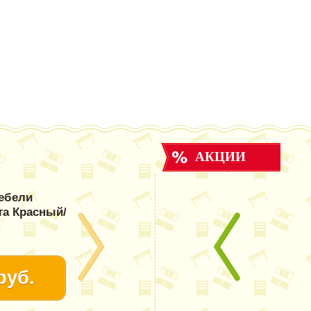
АКЦИИ
ебели
та Красный/
руб.