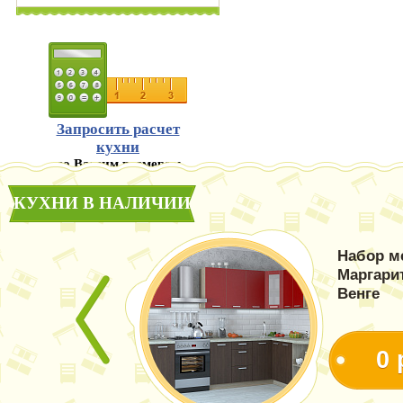
Запросить расчет
кухни
по Вашим размерам
КУХНИ В НАЛИЧИИ
Набор м
Маргари
Венге
0 