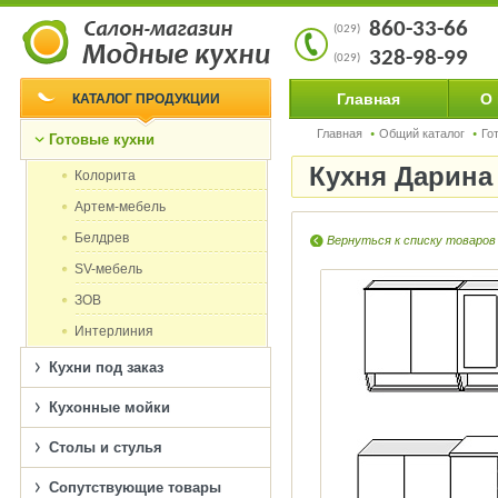
860-33-66
(029)
328-98-99
(029)
Главная
О
КАТАЛОГ ПРОДУКЦИИ
Главная
Общий каталог
Го
Готовые кухни
Кухня Дарина 
Колорита
Артем-мебель
Белдрев
Вернуться к списку товаров
SV-мебель
ЗОВ
Интерлиния
Кухни под заказ
Кухонные мойки
Столы и стулья
Сопутствующие товары