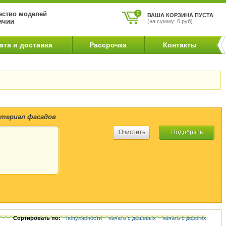
ство моделей
0
ВАША КОРЗИНА ПУСТА
ичии
(на сумму: 0 руб)
ата и доставка
Рассрочка
Контакты
териал фасадов
Сортировать по:
популярности
начать с дешевых
начать с дорогих