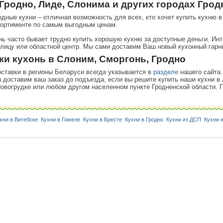
 Гродно, Лиде, Слонима и других городах Грод
дные кухни – отличная возможность для всех, кто хочет купить кухню 
сортименте по самым выгодным ценам.
ь часто бывает трудно купить хорошую кухню за доступные деньги. Ин
олицу или областной центр. Мы сами доставим Ваш новый кухонный гарни
ки кухонь в Слоним, Сморгонь, Гродно
ставки в регионы Беларуси всегда указывается в
разделе
нашего сайта.
ы доставим ваш заказ до подъезда, если вы решите купить наши кухни в
Новогрудке или любом другом населенном пункте Гродненской области. 
хни в Витебске
Кухни в Гомеле
Кухни в Бресте
Кухни в Гродно
Кухни из ДСП
Кухни 