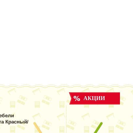
АКЦИИ
ебели
та Красный/